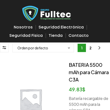
Nosotros
Seguridad Electrónica
Seguridad Física
Tienda
Contacto
1
2
BATERIA 5500
mAh para Cámara
C3A
49.83
$
Batería recargable de
5500 mAh para la