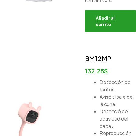
cámara C3A
Añadir al
carrito
BM1 2MP
132.25
$
Detección de
llantos.
Aviso si sale de
la cuna.
Detecció de
actividad del
bebe.
Reproducción