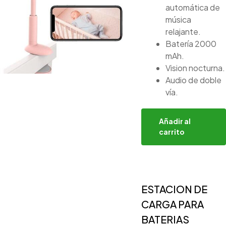
automática de
música
relajante.
Batería 2000
mAh.
Vision nocturna.
Audio de doble
vía.
Añadir al
carrito
ESTACION DE
CARGA PARA
BATERIAS