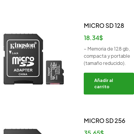
MICRO SD 128
18.34
$
– Memoria de 128 gb,
compacta y portable
(tamaño reducido).
Añadir al
carrito
MICRO SD 256
35.65
$