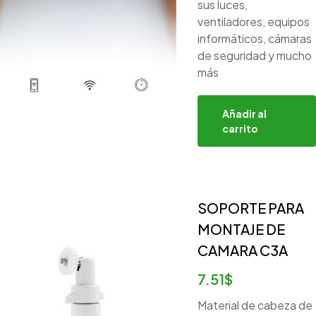
sus luces,
ventiladores, equipos
informáticos, cámaras
de seguridad y mucho
más
Añadir al
carrito
SOPORTE PARA
MONTAJE DE
CAMARA C3A
7.51
$
Material de cabeza de