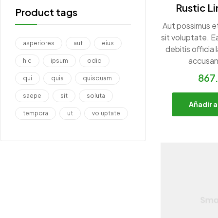
Rustic L
Product tags
Aut possimus et
sit voluptate. 
asperiores
aut
eius
debitis officia
accusan
hic
ipsum
odio
867
qui
quia
quisquam
saepe
sit
soluta
Añadir a
tempora
ut
voluptate