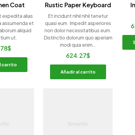
inen Coat
Rustic Paper Keyboard
I
 expedita alias
Et incidunt nihil nihil tenetur
Ea assumenda et
quasi eum. Impedit asperiores
6
 laborum aliquid
non dolor necessitatibus eum.
tium ut.
Distinctio dolorum quo aperiam
modi quia enim…
.78
$
624.27
$
l carrito
Añadir al carrito