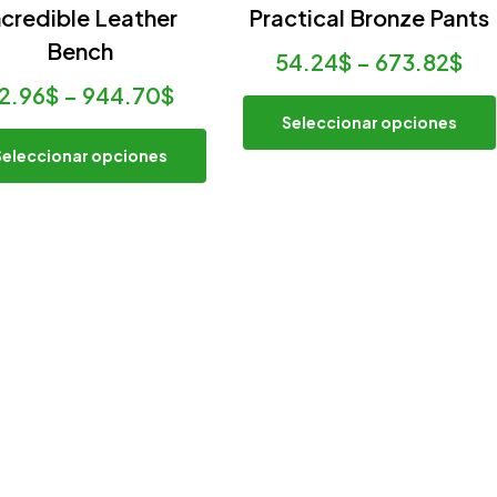
ncredible Leather
Practical Bronze Pants
Bench
54.24
$
–
673.82
$
2.96
$
–
944.70
$
Seleccionar opciones
Seleccionar opciones